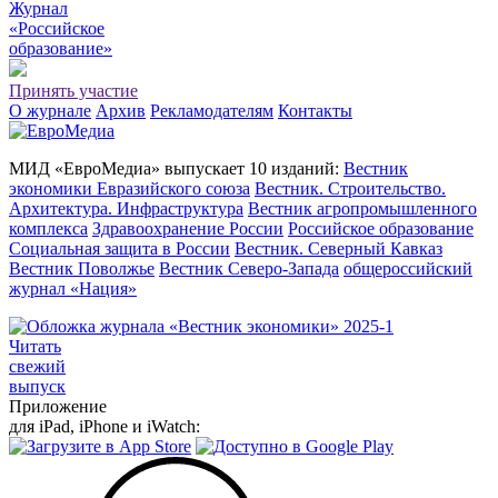
Журнал
«Российское
о
бразование»
Принять участие
О журнале
Архив
Рекламодателям
Контакты
МИД «ЕвроМедиа» выпускает 10 изданий:
Вестник
экономики Евразийского союза
Вестник. Строительство.
Архитектура. Инфраструктура
Вестник агропромышленного
комплекса
Здравоохранение России
Российское образование
Социальная защита в России
Вестник. Северный Кавказ
Вестник Поволжье
Вестник Северо-Запада
общероссийский
журнал «Нация»
Читать
свежий
выпуск
Приложение
для iPad, iPhone и iWatch: