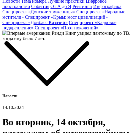
Новости
Тема номера
Лучшие практики
Цифровое
пространство
События
От А до Я
Рейтинги
Инфографика
Спецпроект «Донские труженицы»
Спецпроект «Народные
мстители»
Спецпроект «Крым: мост цивилизаций»
Спецпроект «Донбасс Казачий»
Спецпроект «Кадровое
подкрепление»
Спецпроект «Поэт поколений»
Новости
14.10.2024
Во вторник, 14 октября,
расскажем об интереснейшем