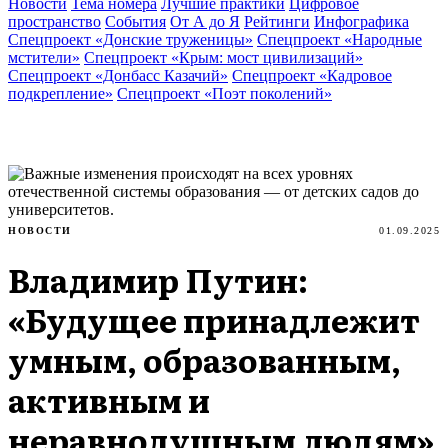
Новости
Тема номера
Лучшие практики
Цифровое
пространство
События
От А до Я
Рейтинги
Инфографика
Спецпроект «Донские труженицы»
Спецпроект «Народные
мстители»
Спецпроект «Крым: мост цивилизаций»
Спецпроект «Донбасс Казачий»
Спецпроект «Кадровое
подкрепление»
Спецпроект «Поэт поколений»
НОВОСТИ
01.09.2025
Владимир Путин:
«Будущее принадлежит
умным, образованным,
активным и
неравнодушным людям»