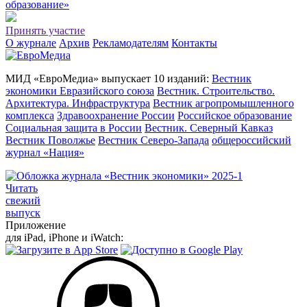
о
бразование»
Принять участие
О журнале
Архив
Рекламодателям
Контакты
МИД «ЕвроМедиа» выпускает 10 изданий:
Вестник
экономики Евразийского союза
Вестник. Строительство.
Архитектура. Инфраструктура
Вестник агропромышленного
комплекса
Здравоохранение России
Российское образование
Социальная защита в России
Вестник. Северный Кавказ
Вестник Поволжье
Вестник Северо-Запада
общероссийский
журнал «Нация»
Читать
свежий
выпуск
Приложение
для iPad, iPhone и iWatch: