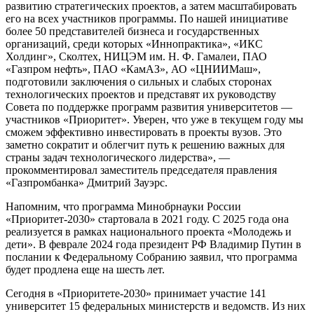
развитию стратегических проектов, а затем масштабировать
его на всех участников программы. По нашей инициативе
более 50 представителей бизнеса и государственных
организаций, среди которых «Иннопрактика», «ИКС
Холдинг», Сколтех, НИЦЭМ им. Н. Ф. Гамалеи, ПАО
«Газпром нефть», ПАО «КамАЗ», АО «ЦНИИМаш»,
подготовили заключения о сильных и слабых сторонах
технологических проектов и представят их руководству
Совета по поддержке программ развития университетов —
участников «Приоритет». Уверен, что уже в текущем году мы
сможем эффективно инвестировать в проекты вузов. Это
заметно сократит и облегчит путь к решению важных для
страны задач технологического лидерства», —
прокомментировал заместитель председателя правления
«Газпромбанка» Дмитрий Зауэрс.
Напомним, что программа Минобрнауки России
«Приоритет-2030» стартовала в 2021 году. С 2025 года она
реализуется в рамках национального проекта «Молодежь и
дети». В феврале 2024 года президент РФ Владимир Путин в
послании к Федеральному Собранию заявил, что программа
будет продлена еще на шесть лет.
Сегодня в «Приоритете-2030» принимает участие 141
университет 15 федеральных министерств и ведомств. Из них