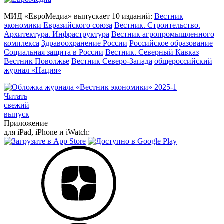
МИД «ЕвроМедиа» выпускает 10 изданий:
Вестник
экономики Евразийского союза
Вестник. Строительство.
Архитектура. Инфраструктура
Вестник агропромышленного
комплекса
Здравоохранение России
Российское образование
Социальная защита в России
Вестник. Северный Кавказ
Вестник Поволжье
Вестник Северо-Запада
общероссийский
журнал «Нация»
Читать
свежий
выпуск
Приложение
для iPad, iPhone и iWatch: