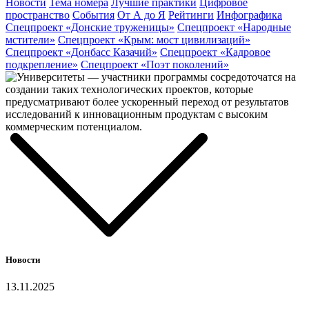
Новости
Тема номера
Лучшие практики
Цифровое
пространство
События
От А до Я
Рейтинги
Инфографика
Спецпроект «Донские труженицы»
Спецпроект «Народные
мстители»
Спецпроект «Крым: мост цивилизаций»
Спецпроект «Донбасс Казачий»
Спецпроект «Кадровое
подкрепление»
Спецпроект «Поэт поколений»
Новости
13.11.2025