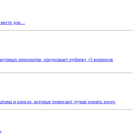
 месте для…
ьтурных инициатив, продолжает рубрику «5 вопросов
штама и книгах, которые помогают лучше понять эпоху.