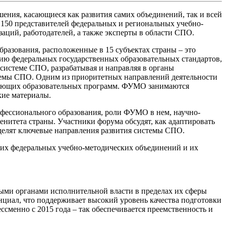
шения, касающиеся как развития самих объединений, так и всей
 150 представителей федеральных и региональных учебно-
ций, работодателей, а также эксперты в области СПО.
разования, расположенные в 15 субъектах страны – это
цию федеральных государственных образовательных стандартов,
системе СПО, разрабатывая и направляя в органы
темы СПО. Одним из приоритетных направлений деятельности
твующих образовательных программ. ФУМО занимаются
кие материалы.
офессионального образования, роли ФУМО в нем, научно-
нитета страны. Участники форума обсудят, как адаптировать
делят ключевые направления развития системы СПО.
х федеральных учебно-методических объединений и их
ыми органами исполнительной власти в пределах их сферы
циал, что поддерживает высокий уровень качества подготовки
менно с 2015 года – так обеспечивается преемственность и