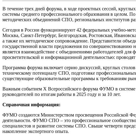
В течение трех дней форума, в ходе проектных сессий, круглы
системы среднего профессионального образования в целом. По
методических объединений СПО, региональных институтов разв
Сегодня в России функционируют 42 федеральных учебно-метод
Москва, Санкт-Петербург, Белгородская, Ростовская, Ивановс
а также их методическое сопровождение. Представители объед
государственной власти предложения по совершенствованию 
является взаимодействие с объединениями работодателей дл
просветительской и информационной деятельностью: проводят
Программа форума включает серию дискуссий, круглых столов
техническому потенциалу СПО, подготовке профессиональных к
существующие образовательные программы к требованиям рын
Важным событием X Всероссийского форума ФУМО в системе 
руководителей по итогам работы в 2025 году и за 10 лет.
Справочная информация:
ФУМО создаются Министерством просвещения Российской Феде
деятельности. ФУМО СПО – это профессиональное сообщество,
специалистов и развитие системы СПО. Свыше четверти предсе
накопление экспертного опыта.