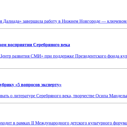
кая Далиада» завершила работу в Нижнем Новгороде — ключевом
ивом восприятии Серебряного века
ентр развития СМИ» при поддержке Президентского фонда кул
убрику «5 вопросов эксперту»
вать о литературе Серебряного века, творчестве Осипа Мандель