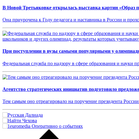
В Новой Третьяковке открылась выставка картин «Образ п
Она приурочена к Году педагога и наставника в России и прох
При поступлении в вузы самыми популярными у олимпиадн
Федеральная служба по надзору в сфере образования и науки п
Агентство стратегических инициатив подготовило предлож
Тем самым оно отреагировало на поручение президента России