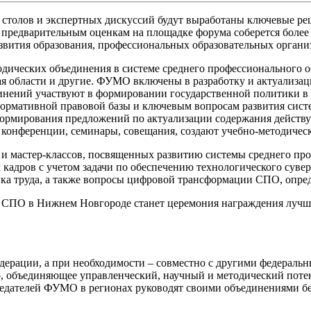
х столов и экспертных дискуссий будут выработаны ключевые ре
 предварительным оценкам на площадке форума соберется более
ития образования, профессиональных образовательных организа
ических объединения в системе среднего профессионального об
кая области и другие. ФУМО включены в разработку и актуализа
инений участвуют в формировании государственной политики в 
нормативной правовой базы и ключевым вопросам развития сис
я формирования предложений по актуализации содержания дейс
 конференции, семинары, совещания, создают учебно-методичес
 и мастер-классов, посвященных развитию системы среднего пр
адров с учетом задачи по обеспечению технологического сувере
ка труда, а также вопросы цифровой трансформации СПО, опре
СПО в Нижнем Новгороде станет церемония награждения лучши
рации, а при необходимости – совместно с другими федеральн
 объединяющее управленческий, научный и методический потен
дателей ФУМО в регионах руководят своими объединениями бесс