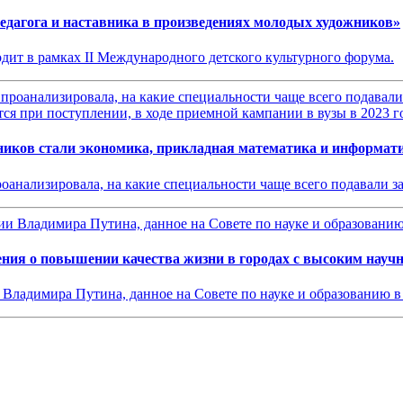
едагога и наставника в произведениях молодых художников»
одит в рамках II Международного детского культурного форума.
иков стали экономика, прикладная математика и информат
роанализировала, на какие специальности чаще всего подавали 
ения о повышении качества жизни в городах с высоким науч
 Владимира Путина, данное на Совете по науке и образованию 