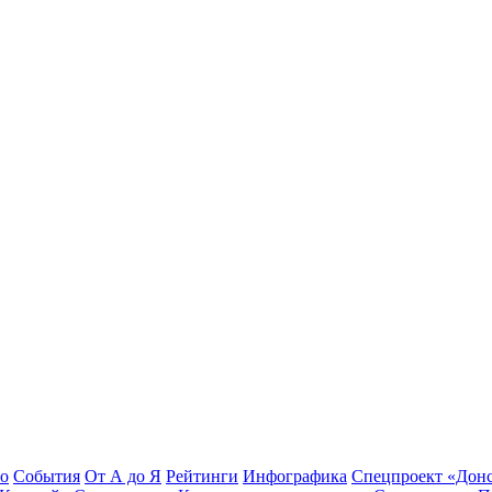
во
События
От А до Я
Рейтинги
Инфографика
Спецпроект «Дон