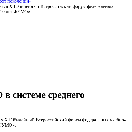
оэт поколений»
в системе среднего
оится X Юбилейный Всероссийский форум федеральных учебно-
т ФУМО».