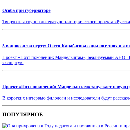
Особа при губернаторе
Творческая группа литературно-исторического проекта «Русс
5 вопросов эксперту: Олеся Карабасова о диалоге эпох и ж
Проект «Поэт поколений: Мандельштам», реализуемый АНО «Ц
эксперту».
Проект «Поэт поколений: Мандельштам» запускает новую р
В коротких интервью филологи и исследователи будут рассказы
ПОПУЛЯРНОЕ