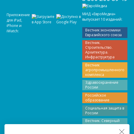
МИД «ЕвроМедиа»
Приложение
выпускает 10 изданий:
для iPad,
iPhone и
Вестник экономики
iWatch:
Евразийского союза
Вестник.
Строительство.
Архитектура.
Инфраструктура
Вестник
агропромышленного
комплекса
Здравоохранение
России
Российское
образование
Социальная защита в
России
Вестник. Северный
Кавказ
Вестник Поволжье