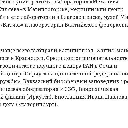
рского университета, лаборатория «Механика
Жиляева» в Магнитогорске, медицинский центр
й» и его лаборатории в Благовещенске, музей М
 «Витязь» и лаборатории Балтийского федераль
 чаще всего выбирали Калининград, Ханты-Ман
ирск и Краснодар. Среди достопримечательносте
тропического научного центра РАН в Сочи и
й центр «Сириус» на одноименной федерально
дружбы», Кавказский биосферный заповедник с 
зическая обсерватория ИСЗФ, Геофизическая
й физики (Иркутск), Биостанция Ивана Павлова 
 дела (Екатеринбург).