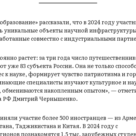
бразование» рассказали, что в 2024 году участ
ть уникальные объекты научной инфраструктур
ботанные совместно с индустриальными партн
янно растет: за три года число путешественник
уют уже 83 субъекта России. Она не только способ
с к науке, формирует чувство патриотизма и гор
чинающие специалисты изучают культурное и на
р, обмениваются накопленным опытом», — отмет
ва РФ Дмитрий Чернышенко.
риняли участие более 500 иностранцев — из Арм
тана, Таджикистана и Китая. В 2024 году с
ионов познакомятся 1,5 тыс. зарубежных студе