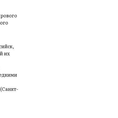
ирового
ного
сийск,
й их
й
редкими
(Санкт-