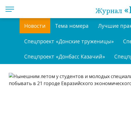
«
Журнал
Новости
Тема номера
Лучшие пра
Спецпроект «Донские труженицы»
Сп
Спецпроект «Донбасс Казачий»
Спецп