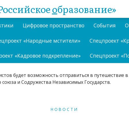
Российское
о
бразование»
ктики
Цифровое пространство
События
О
ецпроект «Народные мстители»
Спецпроект «К
роект «Кадровое подкрепление»
Спецпроект «П
НОВОСТИ