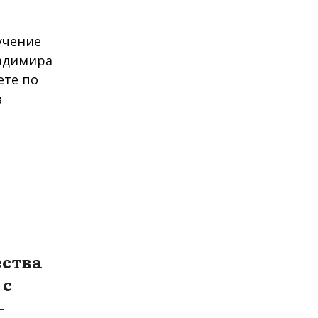
ства
 с
-