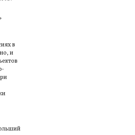
ь
сиях в
но, и
ъектов
о-
при
ки
больший