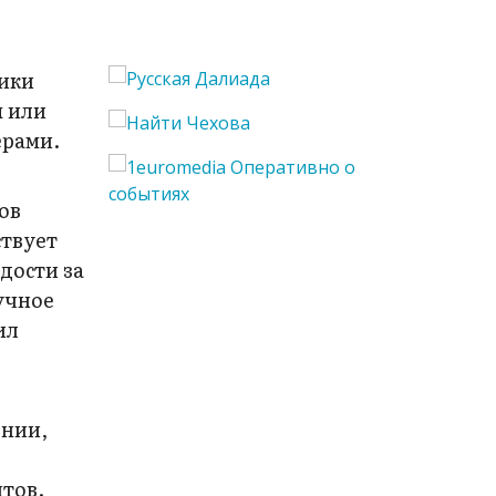
ники
ы или
ерами.
ов
ствует
дости за
учное
ил
ении,
нтов.