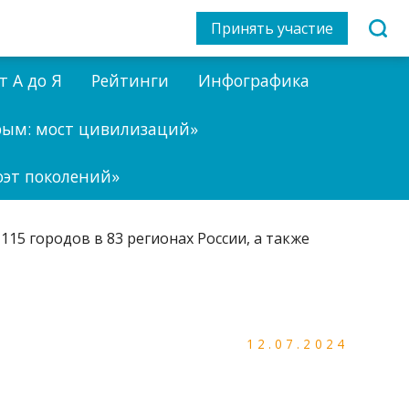
Принять участие
т А до Я
Рейтинги
Инфографика
рым: мост цивилизаций»
оэт поколений»
12.07.2024