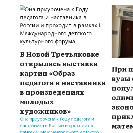
В Новой Третьяковке
открылась выставка
При 
картин «Образ
вузы
педагога и наставника
попу
в произведениях
олим
молодых
экон
художников»
прик
Она приурочена к Году педагога и
мате
наставника в России и проходит в
рамках II Международного детского