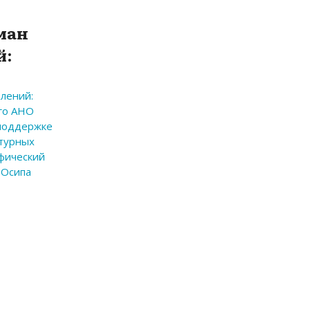
ман
й:
олений:
го АНО
 поддержке
турных
афический
 Осипа