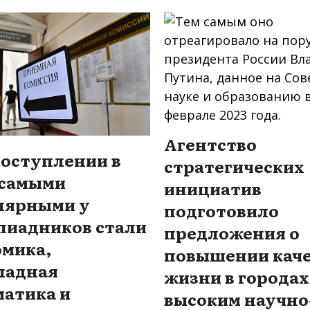
Агентство
поступлении в
стратегических
 самыми
инициатив
лярными у
подготовило
пиадников стали
предложения о
омика,
повышении каче
ладная
жизни в городах
матика и
высоким научно