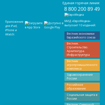
Единая горячая линия:
8 800 200 89 49
МИД «ЕвроМедиа»
Приложение
выпускает 10 изданий:
для iPad,
iPhone и
Вестник экономики
iWatch:
Евразийского союза
Вестник.
Строительство.
Архитектура.
Инфраструктура
Вестник
агропромышленного
комплекса
Здравоохранение
России
Российское
образование
Социальная защита в
России
Вестник. Северный