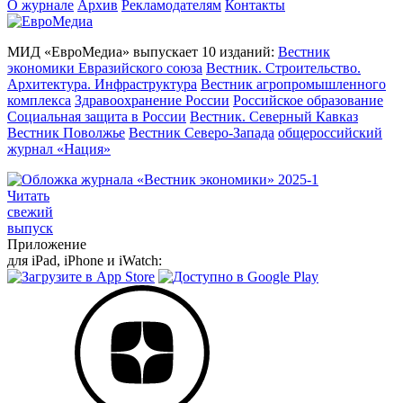
О журнале
Архив
Рекламодателям
Контакты
МИД «ЕвроМедиа» выпускает 10 изданий:
Вестник
экономики Евразийского союза
Вестник. Строительство.
Архитектура. Инфраструктура
Вестник агропромышленного
комплекса
Здравоохранение России
Российское образование
Социальная защита в России
Вестник. Северный Кавказ
Вестник Поволжье
Вестник Северо-Запада
общероссийский
журнал «Нация»
Читать
свежий
выпуск
Приложение
для iPad, iPhone и iWatch: