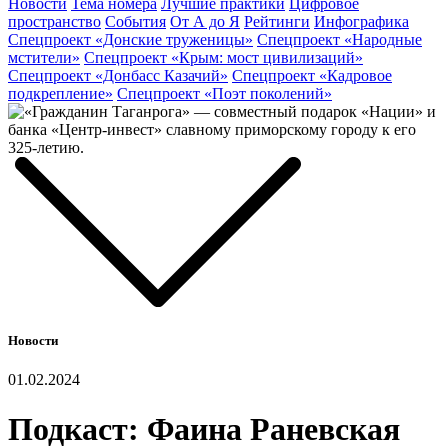
Новости
Тема номера
Лучшие практики
Цифровое
пространство
События
От А до Я
Рейтинги
Инфографика
Спецпроект «Донские труженицы»
Спецпроект «Народные
мстители»
Спецпроект «Крым: мост цивилизаций»
Спецпроект «Донбасс Казачий»
Спецпроект «Кадровое
подкрепление»
Спецпроект «Поэт поколений»
Новости
01.02.2024
Подкаст: Фаина Раневская