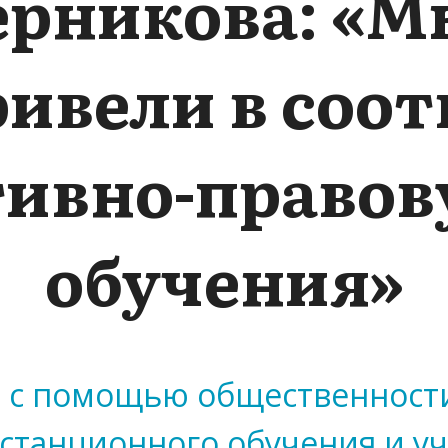
ерникова: «М
ривели в соот
ивно-правов
обучения»
 с помощью общественности
станционного обучения и уч