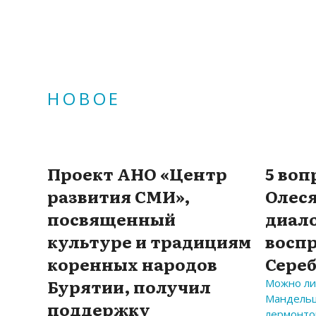
НОВОЕ
Проект АНО «Центр
5 воп
развития СМИ»,
Олеся
посвященный
диало
культуре и традициям
восп
коренных народов
Сереб
Бурятии, получил
Можно ли
Мандельш
поддержку
лермонто