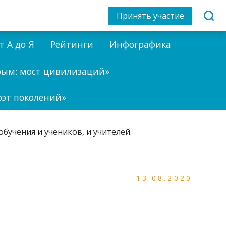
Принять участие
т А до Я
Рейтинги
Инфографика
рым: мост цивилизаций»
оэт поколений»
13.08.2020