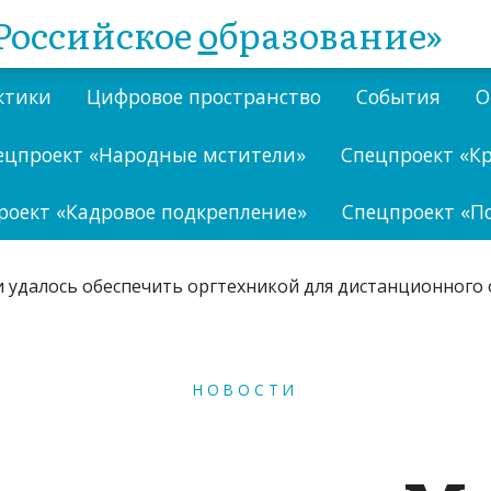
Российское
о
бразование»
ктики
Цифровое пространство
События
О
ецпроект «Народные мстители»
Спецпроект «К
роект «Кадровое подкрепление»
Спецпроект «П
НОВОСТИ