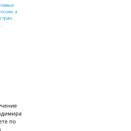
тливых
оссии, а
стран;
я…