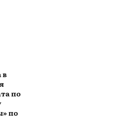
 в
я
та по
у
ы» по
м