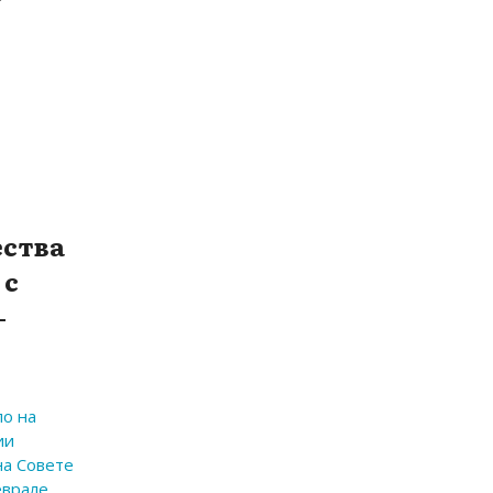
ства
 с
-
ло на
ии
на Совете
еврале…