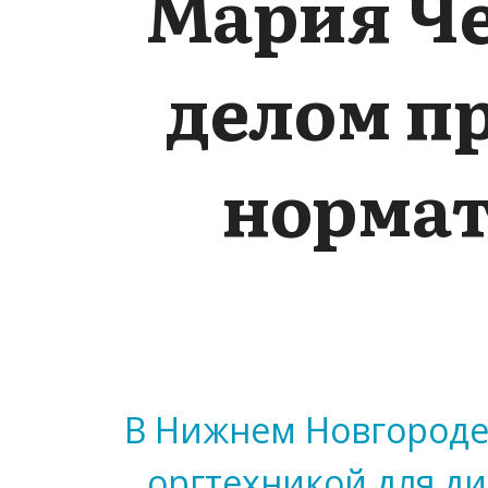
Мария Ч
делом п
нормат
В Нижнем Новгороде
оргтехникой для ди