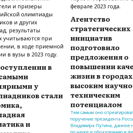
Агентство
стратегических
инициатив
подготовило
предложения о
повышении каче
поступлении в
жизни в городах
 самыми
высоким научно
лярными у
техническим
пиадников стали
потенциалом
омика,
ладная
Тем самым оно отреагирова
поручение президента Росс
матика и
Владимира Путина, данное 
по науке и образованию в ф