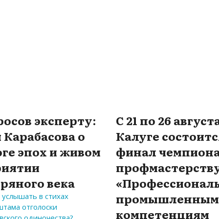
росов эксперту:
С 21 по 26 августа
 Карабасова о
Калуге состоитс
ге эпох и живом
финал чемпиона
риятии
профмастерств
ряного века
«Профессионал
промышленны
 услышать в стихах
тама отголоски
компетенциям
вского одиночества?