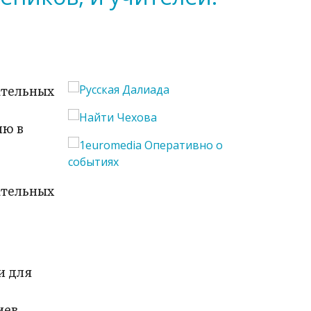
ательных
ию в
ательных
и для
иев,