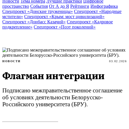
Новости
Тема номера
Лучшие практики
Цифровое
пространство
События
От А до Я
Рейтинги
Инфографика
Спецпроект «Донские труженицы»
Спецпроект «Народные
мстители»
Спецпроект «Крым: мост цивилизаций»
Спецпроект «Донбасс Казачий»
Спецпроект «Кадровое
подкрепление»
Спецпроект «Поэт поколений»
НОВОСТИ
03.02.2026
Флагман интеграции
Подписано межправительственное соглашение
об условиях деятельности Белорусско-
Российского университета (БРУ).