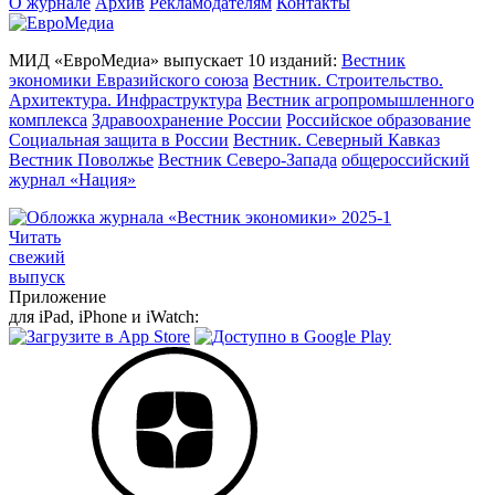
О журнале
Архив
Рекламодателям
Контакты
МИД «ЕвроМедиа» выпускает 10 изданий:
Вестник
экономики Евразийского союза
Вестник. Строительство.
Архитектура. Инфраструктура
Вестник агропромышленного
комплекса
Здравоохранение России
Российское образование
Социальная защита в России
Вестник. Северный Кавказ
Вестник Поволжье
Вестник Северо-Запада
общероссийский
журнал «Нация»
Читать
свежий
выпуск
Приложение
для iPad, iPhone и iWatch: