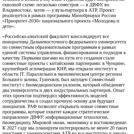
сквозной схеме: несколько семестров — в ДВФУ, во
Владивостоке, затем — у вуза-партнера в АТР. Проект
реализуется в рамках программы Минобрнауки России
«Приоритет-2030» национального проекта «Молодежь и
дети».
«Российско-азиатский факультет консолидирует все
инициативы Дальневосточного федерального университета
по совместным образовательным программам в рамках
единой системы управления, финансирования и подходов к
качеству. Первыми шагами на пути его создания стали
совместные проекты с китайскими партнерами: в Чунцине,
крупнейшей агломерации КНР, мы открыли институт в
области IT. Параллельно в экономическом центре региона
Большого залива, Гуанчжоу, был запущен Совместный
институт с биомедицинским уклоном, который объединяет
два университета и двух индустриальных партнеров. Опыт
этих проектов подтвердил эффективность моделей
сотрудничества и создал прочную основу для будущих
инициатив. РАФ позволит открывать новые совместные
программы, которые охватят каждое стратегическое
направление ДВФУ: информационные технологии,
биомедицину, Мировой океан, экономику и востоковедение.
К 2027 году мы планируем интегрировать не менее 20 таких
программ с университетами АТР во все институты и школы