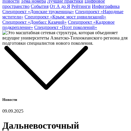
Новости
Тема номера
Лучшие практики
Цифровое
пространство
События
От А до Я
Рейтинги
Инфографика
Спецпроект «Донские труженицы»
Спецпроект «Народные
мстители»
Спецпроект «Крым: мост цивилизаций»
Спецпроект «Донбасс Казачий»
Спецпроект «Кадровое
подкрепление»
Спецпроект «Поэт поколений»
Новости
09.09.2025
Дальневосточный