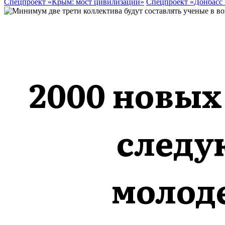
Спецпроект «Крым: мост цивилизаций»
Спецпроект «Донбасс
2000 новых
следу
молод