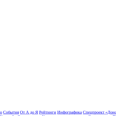
во
События
От А до Я
Рейтинги
Инфографика
Спецпроект «Дон