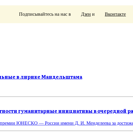
Подписывайтесь на нас в
Дзен
и
Вконтакте
ельные в лирике Мандельштама
нтности гуманитарные инициативы в очередной р
я премии ЮНЕСКО — России имени Д. И. Менделеева за достиж