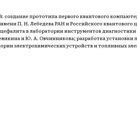
: создание прототипа первого квантового компьюте
мени П. Н. Лебедева РАН и Российского квантового 
энцефалита в лаборатории инструментов диагностик
мякина и Ю. А. Овчинникова; разработка установки 
атории электрохимических устройств и топливных э