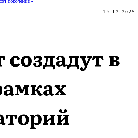
оэт поколений»
19.12.2025
 создадут в
рамках
аторий