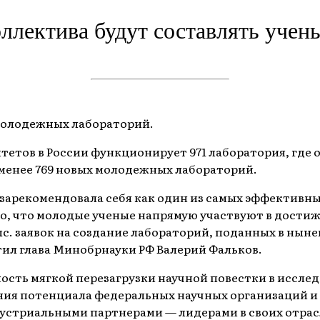
лектива будут составлять ученые
молодежных лабораторий.
тетов в России функционирует 971 лаборатория, где о
е менее 769 новых молодежных лабораторий.
зарекомендовала себя как один из самых эффективн
о, что молодые ученые напрямую участвуют в дости
тыс. заявок на создание лабораторий, поданных в нын
тил глава Минобрнауки РФ Валерий Фальков.
сть мягкой перезагрузки научной повестки в исслед
ния потенциала федеральных научных организаций и 
устриальными партнерами — лидерами в своих отрасл