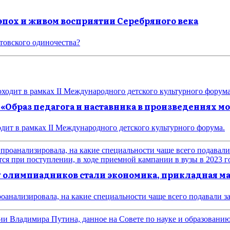
е эпох и живом восприятии Серебряного века
товского одиночества?
 «Образ педагога и наставника в произведениях
одит в рамках II Международного детского культурного форума.
 олимпиадников стали экономика, прикладная м
роанализировала, на какие специальности чаще всего подавали 