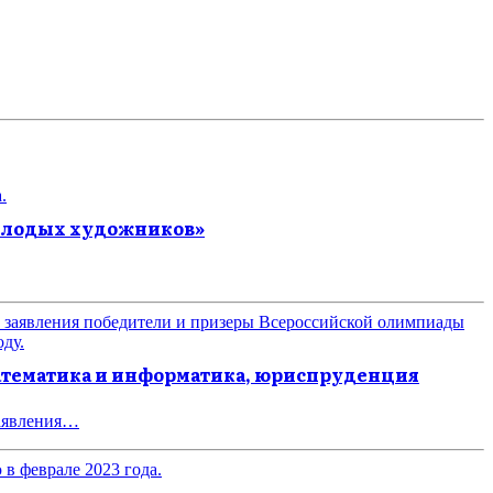
 молодых художников»
атематика и информатика, юриспруденция
заявления…