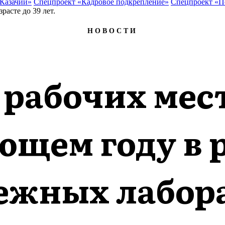
 Казачий»
Спецпроект «Кадровое подкрепление»
Спецпроект «П
НОВОСТИ
 рабочих мест
ющем году в 
ежных лабор