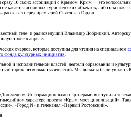
сразу 10 своих ассоциаций с Крымом. Крым — это колоссальный м
а не касается основных туристических объектов, либо она показ
— рассказал перед премьерой Святослав Гордин.
звестный теле- и радиоведущий Владимир Добрицкий. Авторску
полуострове в апреле.
ических очерков, которые доступны для чтения на специальном
с
го фонда культурных инициатив
.
льной и исполнительной властей, деятели образования и культу
ть историю несколько тысячелетий. Мы должны были увидеть Кр
 «Дон-медиа». Информационными партнерами выступили телек
тимедийном характере проекта «Крым: мост цивилизаций». Так
ссии», «Город N» и телеканал «Первый Ростовский».
н.