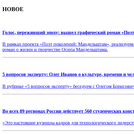
НОВОЕ
Голос, переживший эпоху: вышел графический роман «Поэ
В рамках проекта «Поэт поколений: Мандельштам», реализуе
роман о жизни и творчестве Осипа Мандельштама.
5 вопросов эксперту: Олег Иванов о культуре, времени и ч
В рубрике «5 вопросов эксперту» беседуем с Олегом Борисо
Во всех 89 регионах России действует 560 студенческих кон
«Это настоящие кузницы кадров для технологического лидерс