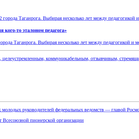
я кого-то эталоном педагога»
города Таганрога. Выбирая несколько лет между педагогикой и м
ым, целеустремленным, коммуникабельным, отзывчивым, стремя
ых молодых руководителей федеральных ведомств — главой Рос