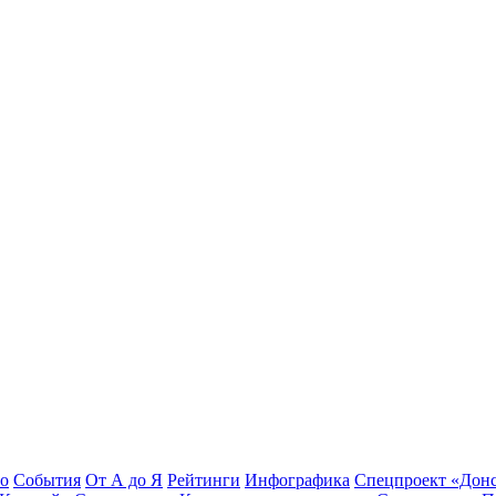
во
События
От А до Я
Рейтинги
Инфографика
Спецпроект «Дон