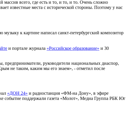
ассив всего, где есть и то, и то, и то. Очень сложно
ывает известные места с исторической стороны. Поэтому у нас
ю музыку к картине написал санкт-петербургский композитор
айте
и портале журнала
«
Российское образование»
и 30
ры, предприниматели, руководители национальных диаспор,
ым не таким, каким мы его знаем», - отметил после
анал
«ДОН 24»
и радиостанция «ФМ-на Дону», в эфире
же событие поддержали газета «Молот», Медиа Группа РБК Юг