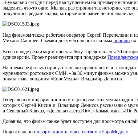
«Буквально сегодня перед выступлением на премьере вспомнил 
выделить что-то одно. Мы как раз строили так историю, что он
получились редкие кадры, которые мне ранее не попадались», 
Над фильмом также работали оператор Сергей Перепелкин и и
Михаил Савичев. Съемки документального фильма
прошли
на 
Всего в ходе реализации проекта будут представлены 30 истор
аудиоверсий. Проект реализуется при поддержке
Президентско
На премьере фильма присутствовали представители законодате
журналисты ростовских СМИ. «За 36 минут фильма можно узна
показа глава холдинга «ЕвроМедиа» Владимир Денисов.
Генеральным информационным партнером стал медиахолдинг
которых Сергей Кисин и Владимир Денисов рассказали о муль
и Северный Кавказ, «Деловая газета.Юг», «Коммерсантъ-Юг Ро
Добавим, что фильм также будет доступен для просмотра онлай
Подготовлено
информационным агентством «ЕвроМедиа»