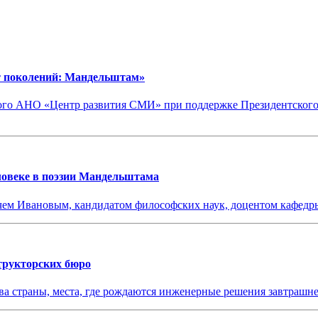
т поколений: Мандельштам»
мого АНО «Центр развития СМИ» при поддержке Президентского
еловеке в поэзии Мандельштама
вичем Ивановым, кандидатом философских наук, доцентом каф
структорских бюро
тва страны, места, где рождаются инженерные решения завтраш