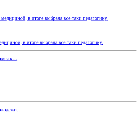
едициной, в итоге выбрала все-таки педагогику.
щимся к…
молодежи…