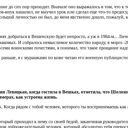
ание до сих пор приходит. Вначале оно выражалось в том, что 
хов-внук нашалил, не выучил урок или сделал еще что-то предос
 большой личностью он был, до меня явственно дошло, пожалуй,
иях добраться в Вешенскую будет непросто, а уж в 1984-м... Лич
накомых. И собралось немыслимое количество народу, в мороз -
о всеми воинскими почестями, я понимал, что такое прощание на
и раньше, я с мурашками по коже читаю его военную публицисти
 Левицкая, когда гостила в Вешках, отметила, что Шолохов
имерах, как устроена жизнь.
ак. Когда рядом с тобой человек, которого ты воспринимаешь ка
торый приходил к нему со своей бедой, заканчивая руководител
рядом доброжелательный человек, который абсолютно тебя прево