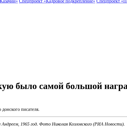
 Казачий»
Спецпроект «Кадровое подкрепление»
Спецпроект «П
кую было самой большой нагр
о донского писателя.
и Андреем, 1965 год. Фото Николая Козловского (РИА Новости).