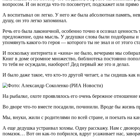
вопросом. И он всегда что-то посоветует, подскажет или прямо
А воспитывал он легко. У него же была абсолютная память, не
душу, он это легко запоминал.
Речь его была лаконичной, особенно точно я осознал ценность 
предложение, одна мысль. У дедушки слова были подобраны и п
упомянуть какого-то героя — которого ты не знал и от этого 
И поскольку интернета и «кина» не было, вечерами мы собирал
Книг в доме огромное множество, библиотека постоянно пополн
то тебя не осуждали, наоборот! Дед первый же это и делал.
И было даже такое, что кто-то другой читает, а ты сидишь как 
На рыбалке, охоте проявлялось его очень бережное отношение к 
Во дворе что-то вместе посадили, починили. Вроде бы жизнь пр
Мы, внуки, жили с родителями по всей стране, и поехать на 
А еще дедушка устраивал хохмы. Одну расскажу. Нам с двоюрод
помазок… Вот он как-то побрился, вдруг усаживает нас, заво