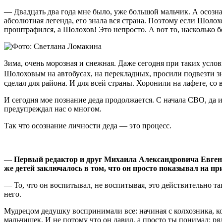
— Двадцать два года мне было, уже большой мальчик. А осозн
абсолютная легенда, его знала вся страна. Поэтому если Шоло
проштрафился, а Шолохов! Это непросто. А вот то, насколько
Зима, очень морозная и снежная. Даже сегодня при таких услов
Шолоховым на автобусах, на перекладных, просили подвезти з
сделал для района. И для всей страны. Хоронили на лафете, с
И сегодня мое познание деда продолжается. С начала СВО, да 
предупреждал нас о многом.
Так что осознание личности деда — это процесс.
—
Первый редактор и друг Михаила Александровича Евгения
же детей заключалось в том, что он просто показывал на пр
— То, что он воспитывал, не воспитывая, это действительно т
него.
Мудрецом дедушку воспринимали все: начиная с колхозника, ко
мальчишек. И не потому что он давил, а просто ты понимал: 