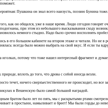
 поможет.
вероятная: Пушкина он знал всего наизусть, поэзию Бунина тоже
того, как он общался, уже в наше время. Люди сегодня говорят о
одогнаны, при этом из небольшого высказывания сходу возникал
становилось немного стыдно. Надо было срочно восполнять пробе
ись в его большом кабинете на втором этаже и читали. Но не в 
ялась: всегда было можно выбрать на свой вкус. И если ты вдр
на иголках, потому что тоже нашел интересный фрагмент и думаеш
природе, вплоть до того, что дрова с собой иногда везли.
осто течет, ничего сверхъестественного не происходит, но все з
каникулах в Вешенскую было самой большой наградой.
ным братом было лет по пять, мы с раскрытыми ртами смотрели, 
рачивает в простыни, намыливает и бреет! Мы были горды до не