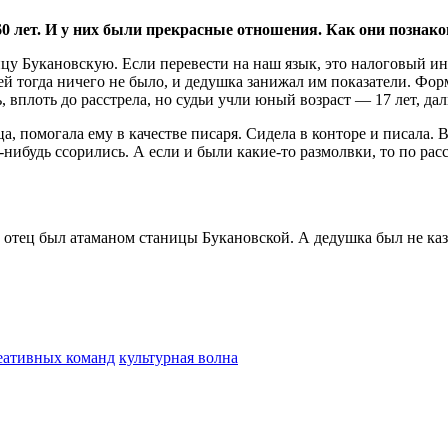
0 лет. И у них были прекрасные отношения. Как они познак
цу Букановскую. Если перевести на наш язык, это налоговый ин
ей тогда ничего не было, и дедушка занижал им показатели. Фо
, вплоть до расстрела, но судьи учли юный возраст — 17 лет, дал
ца, помогала ему в качестве писаря. Сидела в конторе и писала. 
-нибудь ссорились. А если и были какие-то размолвки, то по ра
 отец был атаманом станицы Букановской. А дедушка был не каза
реативных команд
культурная волна