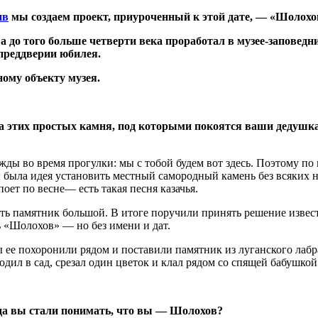
ив
мы создаем проект, приуроченный к этой дате, — «Шолохо
а до того больше четверти века проработал в музее-заповедн
преддверии юбилея.
ому объекту музея.
ва этих простых камня, под которыми покоятся ваши дедушк
ды во время прогулки: мы с тобой будем вот здесь. Поэтому по 
ы была идея установить местный самородный камень без всяких н
оет по весне— есть такая песня казачья.
ть памятник большой. В итоге поручили принять решение извест
ь «Шолохов» — но без имени и дат.
мы ее похоронили рядом и поставили памятник из луганского ла
ыходил в сад, срезал один цветок и клал рядом со спящей бабушк
гда вы стали понимать, что вы — Шолохов?