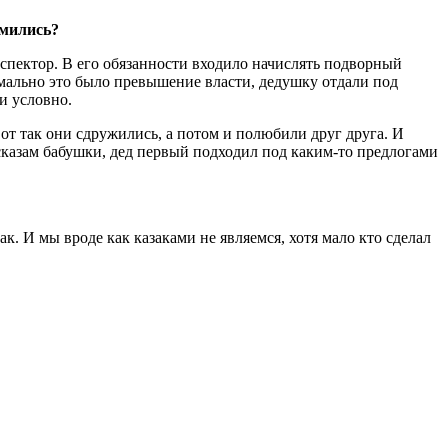
омились?
спектор. В его обязанности входило начислять подворный
рмально это было превышение власти, дедушку отдали под
и условно.
Вот так они сдружились, а потом и полюбили друг друга. И
ссказам бабушки, дед первый подходил под каким-то предлогами
к. И мы вроде как казаками не являемся, хотя мало кто сделал