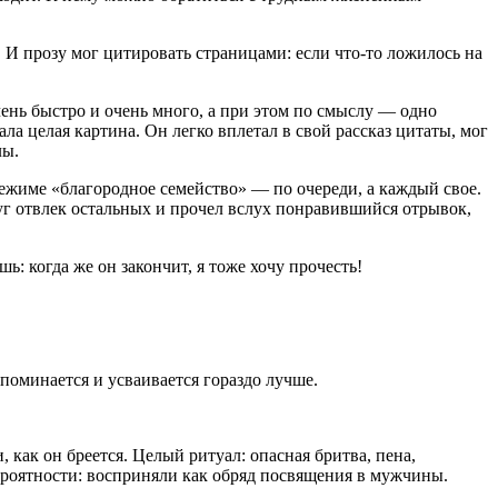
. И прозу мог цитировать страницами: если что-то ложилось на
чень быстро и очень много, а при этом по смыслу — одно
а целая картина. Он легко вплетал в свой рассказ цитаты, мог
лы.
режиме «благородное семейство» — по очереди, а каждый свое.
уг отвлек остальных и прочел вслух понравившийся отрывок,
ь: когда же он закончит, я тоже хочу прочесть!
апоминается и усваивается гораздо лучше.
как он бреется. Целый ритуал: опасная бритва, пена,
вероятности: восприняли как обряд посвящения в мужчины.