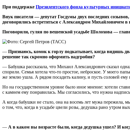
При поддержке
Президентского фонда культурных инициат
Внук писателя — депутат Госдумы двух последних созывов, 
договорились встретиться с Александром Михайловичем в 
Поговорили, гуляя по вешенской усадьбе Шолохова — главн
—
Признаюсь, комок к горлу подкатывает, когда видишь д
решение так скромно оформить надгробия?
— Бабушка рассказала, что Михаил Александрович сказал однаж
спорили. Семья хотела что-то простое, неброское. У моего пап
же землю ушла. А рядом посадить калину, и пусть соловей ему п
Но на государственном уровне было иное мнение: хотели стави
с камнем ему понравилась. Мы согласились, что нужна надпис
А когда бабушки не стало, она на восемь лет мужа пережила, 
о том, что, когда в усадьбе цвели розы, дедушка рано утром в
—
А в каком вы возрасте были, когда дедушка ушел? И ко