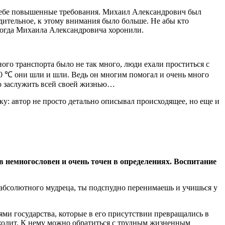
к тебе повышенные требования. Михаил Александрович был
удительное, к этому внимания было больше. Не абы кто
 когда Михаила Александровича хоронили.
ного транспорта было не так много, люди ехали проститься с
20 ℃ они шли и шли. Ведь он многим помогал и очень много
до заслужить всей своей жизнью…
ку: автор не просто детально описывал происходящее, но еще и
 немногословен и очень точен в определениях. Воспитание
к абсолютного мудреца, ты подспудно перенимаешь и учишься у
ями государства, которые в его присутствии превращались в
сходит. К нему можно обратиться с трудным жизненным