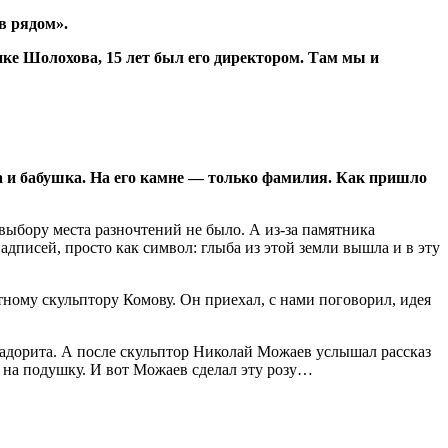
в рядом».
ике Шолохова, 15 лет был его директором. Там мы и
а и бабушка. На его камне — только фамилия. Как пришло
выбору места разночтений не было. А из-за памятника
адписей, просто как символ: глыба из этой земли вышла и в эту
ному скульптору Комову. Он приехал, с нами поговорил, идея
брадорита. А после скульптор Николай Можаев услышал рассказ
ой на подушку. И вот Можаев сделал эту розу…