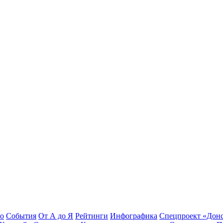
во
События
От А до Я
Рейтинги
Инфографика
Спецпроект «Дон